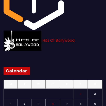
Hits Of Bollywood
Calendar
M
T
W
T
F
S
S
1
2
3
4
5
6
7
8
9