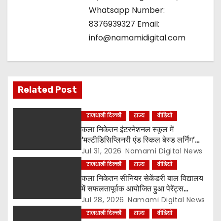
Whatsapp Number:
8376939327 Email:
info@namamidigital.com
Related Post
राजधानी दिल्ली
राज्य
वीडियो
कला निकेतन इंटरनेशनल स्कूल में
‘मल्टीडिसिप्लिनरी एंड स्किल बेस्ड लर्निंग’
विषय पर शिक्षक सेमिनार आयोजित, टॉप-5
Jul 31, 2026
Namami Digital News
विजेताओं को किया गया सम्मानित
राजधानी दिल्ली
राज्य
वीडियो
कला निकेतन सीनियर सेकेंडरी बाल विद्यालय
में सफलतापूर्वक आयोजित हुआ पेरेंट्स
ओरिएंटेशन प्रोग्राम, नई शिक्षा नीति और
Jul 28, 2026
Namami Digital News
CBSE पाठ्यक्रम पर किया गया मार्गदर्शन
राजधानी दिल्ली
राज्य
वीडियो