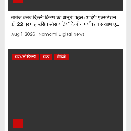
लायंस क्लब दिल्ली किरण की अनूठी पहल: आईपी एक्सटेंशन
की 22 ग्रुप हाउसिंग सोसायटियों के बीच पर्यावरण संरक्षण एवं
पौधारोपण प्रतियोगिता, संयोजक लायन सुरेश बिंदल की अहम
Aug 1, 2026
Namami Digital News
भूमिका
राजधानी दिल्ली
राज्य
वीडियो