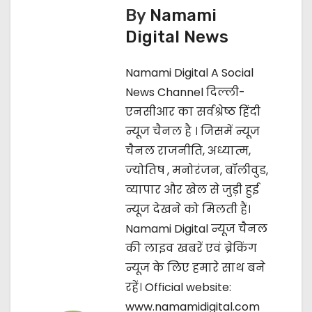
s
By
Namami
t
Digital News
n
Namami Digital A Social
a
News Channel दिल्ली-
एनसीआर का सर्वश्रेष्ठ हिंदी
v
न्यूज चैनल है । जिसमें न्यूज
i
चैनल राजनीति, अध्यात्म,
ज्‍योतिष , मनोरंजन, बॉलीवुड,
g
व्यापार और खेल से जुड़ी हुई
a
न्यूज देखने को मिलती हैं।
Namami Digital न्यूज चैनल
t
की लाइव खबरें एवं ब्रेकिंग
i
न्यूज के लिए हमारे साथ बने
रहें। Official website:
o
www.namamidigital.com