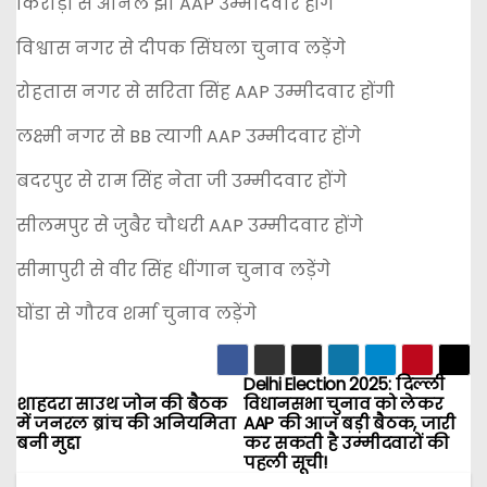
किराड़ी से अनिल झा AAP उम्मीदवार होंगे
विश्वास नगर से दीपक सिंघला चुनाव लड़ेंगे
रोहतास नगर से सरिता सिंह AAP उम्मीदवार होंगी
लक्ष्मी नगर से BB त्यागी AAP उम्मीदवार होंगे
बदरपुर से राम सिंह नेता जी उम्मीदवार होंगे
सीलमपुर से जुबैर चौधरी AAP उम्मीदवार होंगे
सीमापुरी से वीर सिंह धींगान चुनाव लड़ेंगे
घोंडा से गौरव शर्मा चुनाव लड़ेंगे
Delhi Election 2025: दिल्ली
P
शाहदरा साउथ जोन की बैठक
विधानसभा चुनाव को लेकर
में जनरल ब्रांच की अनियमिता
AAP की आज बड़ी बैठक, जारी
o
बनी मुद्दा
कर सकती है उम्मीदवारों की
पहली सूची!