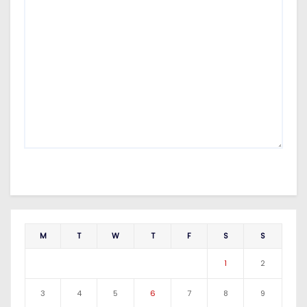
M
T
W
T
F
S
S
1
2
3
4
5
6
7
8
9