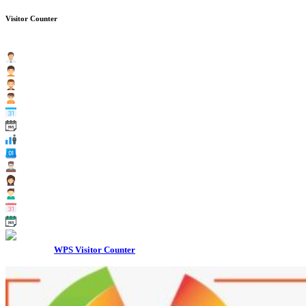
Visitor Counter
0
1
4
3
1
0
Users Today : 3
Users Yesterday : 12
Users Last 7 days : 98
Users Last 30 days : 362
Users This Month : 123
Users This Year : 2652
Total Users : 14310
Views Today : 3
Views Yesterday : 14
Views Last 7 days : 108
Views Last 30 days : 405
Views This Month : 135
Views This Year : 3031
Total views : 18804
Powered By
WPS Visitor Counter