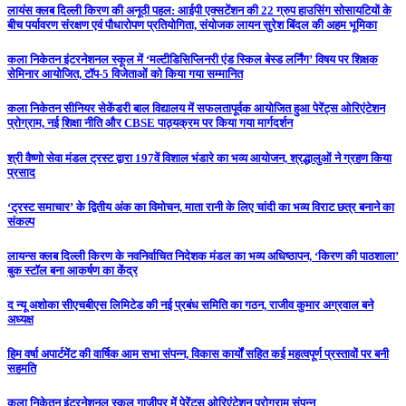
लायंस क्लब दिल्ली किरण की अनूठी पहल: आईपी एक्सटेंशन की 22 ग्रुप हाउसिंग सोसायटियों के
बीच पर्यावरण संरक्षण एवं पौधारोपण प्रतियोगिता, संयोजक लायन सुरेश बिंदल की अहम भूमिका
कला निकेतन इंटरनेशनल स्कूल में ‘मल्टीडिसिप्लिनरी एंड स्किल बेस्ड लर्निंग’ विषय पर शिक्षक
सेमिनार आयोजित, टॉप-5 विजेताओं को किया गया सम्मानित
कला निकेतन सीनियर सेकेंडरी बाल विद्यालय में सफलतापूर्वक आयोजित हुआ पेरेंट्स ओरिएंटेशन
प्रोग्राम, नई शिक्षा नीति और CBSE पाठ्यक्रम पर किया गया मार्गदर्शन
श्री वैष्णो सेवा मंडल ट्रस्ट द्वारा 197वें विशाल भंडारे का भव्य आयोजन, श्रद्धालुओं ने ग्रहण किया
प्रसाद
‘ट्रस्ट समाचार’ के द्वितीय अंक का विमोचन, माता रानी के लिए चांदी का भव्य विराट छत्र बनाने का
संकल्प
लायन्स क्लब दिल्ली किरण के नवनिर्वाचित निदेशक मंडल का भव्य अधिष्ठापन, ‘किरण की पाठशाला’
बुक स्टॉल बना आकर्षण का केंद्र
द न्यू अशोका सीएचबीएस लिमिटेड की नई प्रबंध समिति का गठन, राजीव कुमार अग्रवाल बने
अध्यक्ष
हिम वर्षा अपार्टमेंट की वार्षिक आम सभा संपन्न, विकास कार्यों सहित कई महत्वपूर्ण प्रस्तावों पर बनी
सहमति
कला निकेतन इंटरनेशनल स्कूल गाजीपुर में पेरेंट्स ओरिएंटेशन प्रोग्राम संपन्न