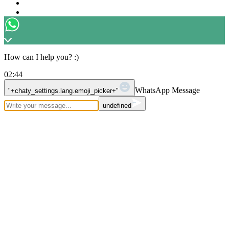
Proudly powered by WordPress
|
Theme: Newses by
Themeansar
.
How can I help you? :)
02:44
WhatsApp Message
"+chaty_settings.lang.emoji_picker+"
undefined