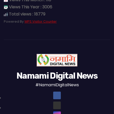
Views This Year : 3006
Total views : 18779
Powered By
WPS Visitor Counter
Namami Digital News
#NamamiDigitalNews