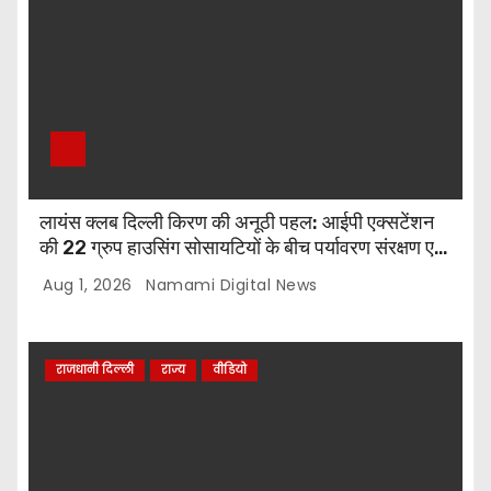
लायंस क्लब दिल्ली किरण की अनूठी पहल: आईपी एक्सटेंशन
की 22 ग्रुप हाउसिंग सोसायटियों के बीच पर्यावरण संरक्षण एवं
पौधारोपण प्रतियोगिता, संयोजक लायन सुरेश बिंदल की अहम
Aug 1, 2026
Namami Digital News
भूमिका
राजधानी दिल्ली
राज्य
वीडियो