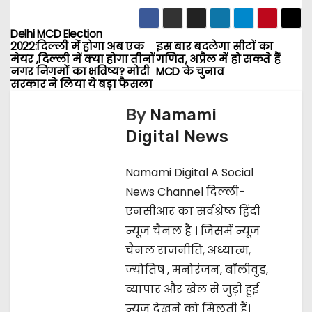
Delhi MCD Election
P
2022:दिल्ली में होगा अब एक
इस बार बदलेगा सीटों का
मेयर ,दिल्ली में क्या होगा तीनों
गणित, अप्रैल में हो सकते हैं
o
नगर निगमों का भविष्य? मोदी
MCD के चुनाव
सरकार ने लिया ये बड़ा फैसला
s
By
Namami
t
Digital News
n
Namami Digital A Social
a
News Channel दिल्ली-
एनसीआर का सर्वश्रेष्ठ हिंदी
v
न्यूज चैनल है । जिसमें न्यूज
i
चैनल राजनीति, अध्यात्म,
ज्‍योतिष , मनोरंजन, बॉलीवुड,
g
व्यापार और खेल से जुड़ी हुई
a
न्यूज देखने को मिलती हैं।