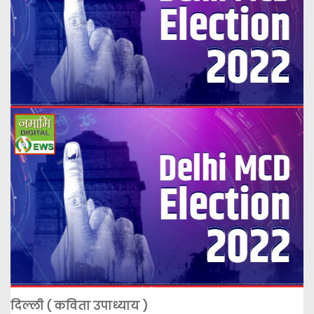
दिल्ली ( कविता उपाध्याय )