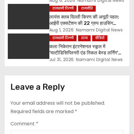
Aug 6, 2026
Namami Digital News
राजधानी दिल्ली
राजनीति
लायंस क्लब दिल्ली किरण की अनूठी पहल:
आईपी एक्सटेंशन की 22 ग्रुप हाउसिंग
सोसायटियों के बीच पर्यावरण संरक्षण एवं
Aug 1, 2026
Namami Digital News
पौधारोपण प्रतियोगिता, संयोजक लायन सुरेश
राजधानी दिल्ली
राज्य
वीडियो
बिंदल की अहम भूमिका
कला निकेतन इंटरनेशनल स्कूल में
‘मल्टीडिसिप्लिनरी एंड स्किल बेस्ड लर्निंग’
विषय पर शिक्षक सेमिनार आयोजित, टॉप-5
Jul 31, 2026
Namami Digital News
विजेताओं को किया गया सम्मानित
Leave a Reply
Your email address will not be published.
Required fields are marked
*
Comment
*