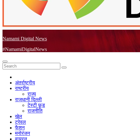
Namami Digital News
#NamamiDigitalNews
अंतर्राष्ट्रीय
राष्ट्रीय
राज्य
राजधानी दिल्ली
टेस्टी फ़ूड
राजनीति
खेल
ट्रेवल
फैशन
मनोरंजन
वायरल