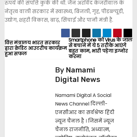
रुपये की संपत्ति कुर्क की थी. जैन अरविंद केजरीवाल के
नेतृत्व वाली सरकार में स्वास्थ्य, बिजली, गृह, पीडब्ल्यूडी,
उद्योग, शहरी विकास, बाढ़, सिंचाई और पानी मंत्री हैं.
Smartphone को Virus के जाल
P
वित्त मंत्रालय भारत सरकार
से बचाने में ये 5 तरीके आएंगे
द्वारा क्रेडिट आउटरीच कार्यक्रम
बहुत काम, भारी पड़ेगा इग्नोर
हुआ सफल
o
करना
s
By
Namami
Digital News
t
n
Namami Digital A Social
News Channel दिल्ली-
a
एनसीआर का सर्वश्रेष्ठ हिंदी
v
न्यूज चैनल है । जिसमें न्यूज
चैनल राजनीति, अध्यात्म,
i