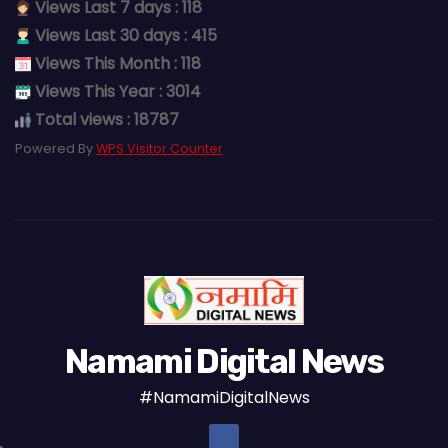
Views Last 7 days : 118
Views Last 30 days : 415
Views This Month : 118
Views This Year : 3014
Total views : 18787
Powered By
WPS Visitor Counter
Namami Digital News
#NamamiDigitalNews