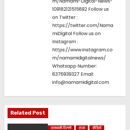
m/Namami-Digital-News-
109182121515892 Follow us
on Twitter :
https://twitter.com/Nama
miDigital Follow us on
Instagram :
https://www.instagram.co
m/namamidigitalnews/
Whatsapp Number:
8376939327 Email:
info@namamidigital.com
Related Post
राजधानी दिल्ली
राज्य
वीडियो