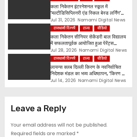
कला निकेतन इंटरनेशनल स्कूल में
‘मल्टीडिसिप्लिनरी एंड स्किल बेस्ड लर्निंग’
विषय पर शिक्षक सेमिनार आयोजित, टॉप-5
Jul 31, 2026
Namami Digital News
विजेताओं को किया गया सम्मानित
राजधानी दिल्ली
राज्य
वीडियो
कला निकेतन सीनियर सेकेंडरी बाल विद्यालय
में सफलतापूर्वक आयोजित हुआ पेरेंट्स
ओरिएंटेशन प्रोग्राम, नई शिक्षा नीति और
Jul 28, 2026
Namami Digital News
CBSE पाठ्यक्रम पर किया गया मार्गदर्शन
राजधानी दिल्ली
राज्य
वीडियो
लायन्स क्लब दिल्ली किरण के नवनिर्वाचित
निदेशक मंडल का भव्य अधिष्ठापन, ‘किरण की
पाठशाला’ बुक स्टॉल बना आकर्षण का केंद्र
Jul 14, 2026
Namami Digital News
Leave a Reply
Your email address will not be published.
Required fields are marked
*