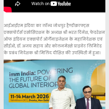
आईआईएम इंडिया का लॉन्च जोधपुर हैण्डीक्राफ्ट्स
एक्सपोर्टर्स एसोसिएशन के अध्यक्ष श्री भरत दिनेश, फेडरेशन
ऑफ इंडियन एक्सपोर्ट ऑर्गेनाइजेशन के महानिदेशक एवं
सीईओ, डॉ. अजय सहाय और कोलनमेस्से प्राइवेट लिमिटेड
के प्रबंध निदेशक श्री मिलिंद दीक्षित की उपस्थिती में हुआ।