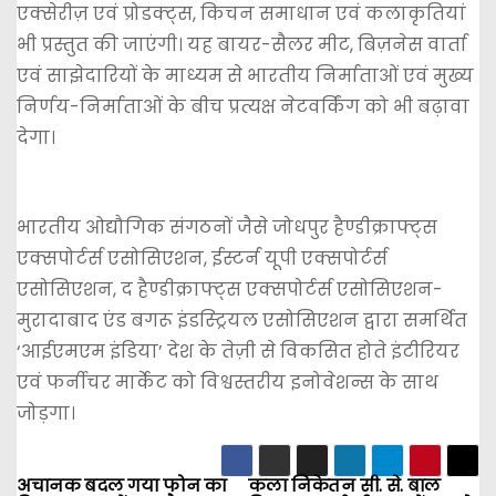
एक्सेरीज़ एवं प्रोडक्ट्स, किचन समाधान एवं कलाकृतियां
भी प्रस्तुत की जाएंगी। यह बायर-सैलर मीट, बिज़नेस वार्ता
एवं साझेदारियों के माध्यम से भारतीय निर्माताओं एवं मुख्य
निर्णय-निर्माताओं के बीच प्रत्यक्ष नेटवर्किंग को भी बढ़ावा
देगा।
भारतीय ओद्यौगिक संगठनों जैसे जोधपुर हैण्डीक्राफ्ट्स
एक्सपोर्टर्स एसोसिएशन, ईस्टर्न यूपी एक्सपोर्टर्स
एसोसिएशन, द हैण्डीक्राफ्ट्स एक्सपोर्टर्स एसोसिएशन-
मुरादाबाद एंड बगरू इंडस्ट्रियल एसोसिएशन द्वारा समर्थित
‘आईएमएम इंडिया’ देश के तेज़ी से विकसित होते इंटीरियर
एवं फर्नीचर मार्केट को विश्वस्तरीय इनोवेशन्स के साथ
जोड़गा।
अचानक बदल गया फोन का
कला निकेतन सी. से. बाल