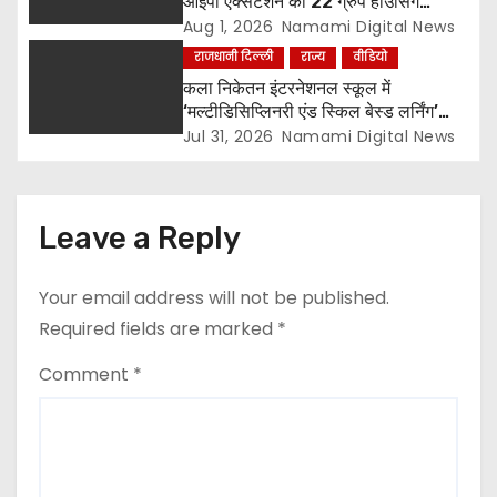
आईपी एक्सटेंशन की 22 ग्रुप हाउसिंग
सोसायटियों के बीच पर्यावरण संरक्षण एवं
Aug 1, 2026
Namami Digital News
पौधारोपण प्रतियोगिता, संयोजक लायन सुरेश
राजधानी दिल्ली
राज्य
वीडियो
बिंदल की अहम भूमिका
कला निकेतन इंटरनेशनल स्कूल में
‘मल्टीडिसिप्लिनरी एंड स्किल बेस्ड लर्निंग’
विषय पर शिक्षक सेमिनार आयोजित, टॉप-5
Jul 31, 2026
Namami Digital News
विजेताओं को किया गया सम्मानित
Leave a Reply
Your email address will not be published.
Required fields are marked
*
Comment
*