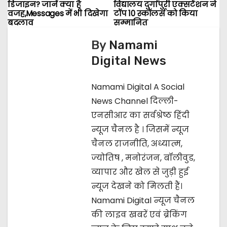
P
डिजाइन? जानें क्या है
विद्यालय दुर्गापुरी एक्सटेंशन ने
वजह,Messages में भी दिखेगा
टॉप 10 स्कॉलर्स को किया
o
बदलाव
सम्मानित
s
By
Namami
Digital News
t
n
Namami Digital A Social
News Channel दिल्ली-
a
एनसीआर का सर्वश्रेष्ठ हिंदी
v
न्यूज चैनल है । जिसमें न्यूज
चैनल राजनीति, अध्यात्म,
i
ज्‍योतिष , मनोरंजन, बॉलीवुड,
g
व्यापार और खेल से जुड़ी हुई
न्यूज देखने को मिलती हैं।
a
Namami Digital न्यूज चैनल
t
की लाइव खबरें एवं ब्रेकिंग