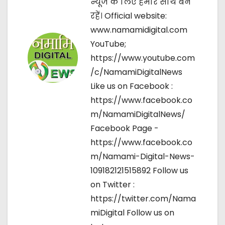
न्यूज के लिए हमारे साथ बने
i
रहें। Official website:
o
www.namamidigital.com
YouTube;
n
https://www.youtube.com
/c/NamamiDigitalNews
Like us on Facebook :
https://www.facebook.co
m/NamamiDigitalNews/
Facebook Page -
https://www.facebook.co
m/Namami-Digital-News-
109182121515892 Follow us
on Twitter :
https://twitter.com/Nama
miDigital Follow us on