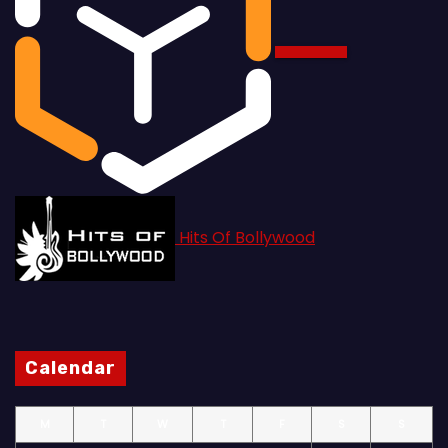
Hits Of Bollywood
Calendar
M
T
W
T
F
S
S