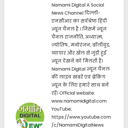
n
Namami Digital A Social
News Channel दिल्ली-
a
एनसीआर का सर्वश्रेष्ठ हिंदी
v
न्यूज चैनल है । जिसमें न्यूज
चैनल राजनीति, अध्यात्म,
i
ज्‍योतिष , मनोरंजन, बॉलीवुड,
g
व्यापार और खेल से जुड़ी हुई
न्यूज देखने को मिलती हैं।
a
Namami Digital न्यूज चैनल
t
की लाइव खबरें एवं ब्रेकिंग
न्यूज के लिए हमारे साथ बने
i
रहें। Official website:
o
www.namamidigital.com
YouTube;
n
https://www.youtube.com
/c/NamamiDigitalNews