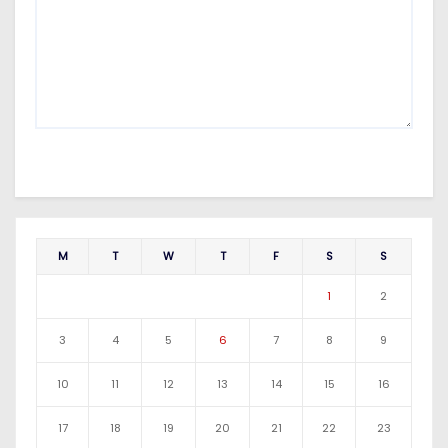
M
T
W
T
F
S
S
1
2
3
4
5
6
7
8
9
10
11
12
13
14
15
16
17
18
19
20
21
22
23