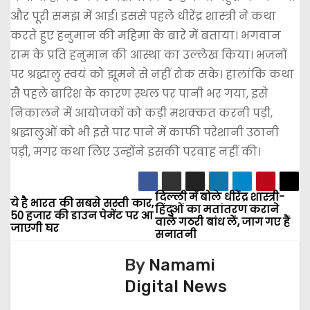
और पूरी समझ में आई। इससे पहले धीरेंद्र शास्त्री ने कथा
करते हुए हनुमान की महिमा के बारे में बताया। भगवान
राम के प्रति हनुमान की आस्था का उल्लेख किया। भजनों
पर श्रद्धालु स्वयं को झूमने से नहीं रोक सके। हालांकि कथा
सै पहले बारिश के कारण स्थल पर पानी भर गया, इसे
निकालने में आयोजकों को कड़ी मशक्कत करनी पड़ी,
श्रद्धालुओं को भी इसे पार पाने में काफी परेशानी उठानी
पड़ी, मगर कथा लिए उन्होंने इसकी परवाह नहीं की।
दिल्ली में बोले धीरेंद्र शास्त्री-
P
ये है भारत की सबसे सस्ती कार,
हिंदुओं का मतांतरण कराने
50 हजार की डाउन पेमेंट पर आ
वाले गठरी बांध लें, जाग गए हैं
जाएगी घर
o
सनातनी
s
By
Namami
Digital News
t