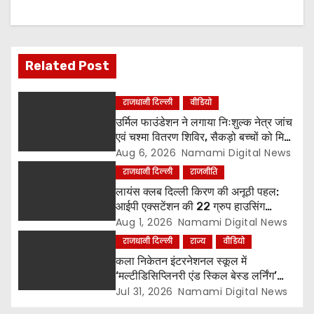
Related Post
राजधानी दिल्ली
वीडियो
उर्मिल फाउंडेशन ने लगाया निःशुल्क नेत्र जांच
एवं चश्मा वितरण शिविर, सैकड़ो बच्चों को मिला
लाभ
Aug 6, 2026
Namami Digital News
राजधानी दिल्ली
राजनीति
लायंस क्लब दिल्ली किरण की अनूठी पहल:
आईपी एक्सटेंशन की 22 ग्रुप हाउसिंग
सोसायटियों के बीच पर्यावरण संरक्षण एवं
Aug 1, 2026
Namami Digital News
पौधारोपण प्रतियोगिता, संयोजक लायन सुरेश
राजधानी दिल्ली
राज्य
वीडियो
बिंदल की अहम भूमिका
कला निकेतन इंटरनेशनल स्कूल में
‘मल्टीडिसिप्लिनरी एंड स्किल बेस्ड लर्निंग’
विषय पर शिक्षक सेमिनार आयोजित, टॉप-5
Jul 31, 2026
Namami Digital News
विजेताओं को किया गया सम्मानित