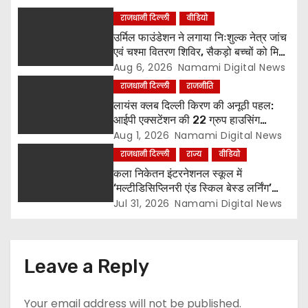
राजधानी दिल्ली
वीडियो
उर्मिल फाउंडेशन ने लगाया निःशुल्क नेत्र जांच
एवं चश्मा वितरण शिविर, सैकड़ो बच्चों को मिला
लाभ
Aug 6, 2026
Namami Digital News
राजधानी दिल्ली
राजनीति
लायंस क्लब दिल्ली किरण की अनूठी पहल:
आईपी एक्सटेंशन की 22 ग्रुप हाउसिंग
सोसायटियों के बीच पर्यावरण संरक्षण एवं
Aug 1, 2026
Namami Digital News
पौधारोपण प्रतियोगिता, संयोजक लायन सुरेश
राजधानी दिल्ली
राज्य
वीडियो
बिंदल की अहम भूमिका
कला निकेतन इंटरनेशनल स्कूल में
‘मल्टीडिसिप्लिनरी एंड स्किल बेस्ड लर्निंग’
विषय पर शिक्षक सेमिनार आयोजित, टॉप-5
Jul 31, 2026
Namami Digital News
विजेताओं को किया गया सम्मानित
Leave a Reply
Your email address will not be published.