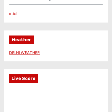
« Jul
Weather
DELHI WEATHER
Live Score