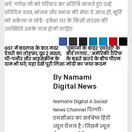
बचें. गणेश जी को परिवार का अतिथि मानते हुए उन्हें
प्रतिदिन वस्त्र, भोजन और स्नान की सेवा दें. साथ ही, मूर्ति
को अकेला न छोड़ें- हमेशा घर के किसी सदस्य की
उपस्थिति उनके पास होनी चाहिए.
GST में बदलाव के बाद मदर
‘दुकानों के बाहर ‘स्वदेशी’ के
P
डेयरी का तोहफ़ा, दूध ₹2 सस्ता,
बोर्ड लगाएं…’ अमेरिकी टैरिफ
घी-पनीर और आइसक्रीम के
के बढ़ते खतरे के बीच पीएम
o
दाम भी घटे; यहां देखें पूरी लिस्ट
मोदी का ‘नया कदम’
s
By
Namami
Digital News
t
n
Namami Digital A Social
News Channel दिल्ली-
a
एनसीआर का सर्वश्रेष्ठ हिंदी
v
न्यूज चैनल है । जिसमें न्यूज