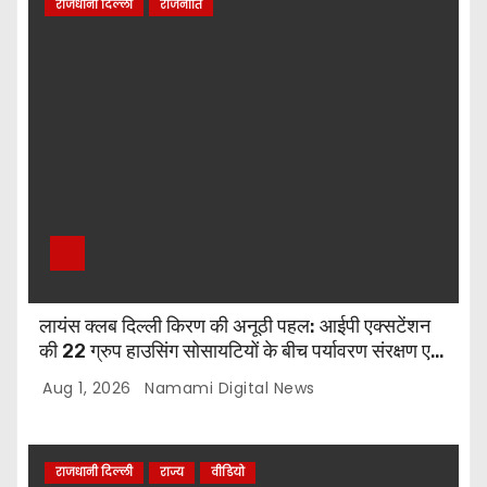
राजधानी दिल्ली
राजनीति
लायंस क्लब दिल्ली किरण की अनूठी पहल: आईपी एक्सटेंशन
की 22 ग्रुप हाउसिंग सोसायटियों के बीच पर्यावरण संरक्षण एवं
पौधारोपण प्रतियोगिता, संयोजक लायन सुरेश बिंदल की अहम
Aug 1, 2026
Namami Digital News
भूमिका
राजधानी दिल्ली
राज्य
वीडियो