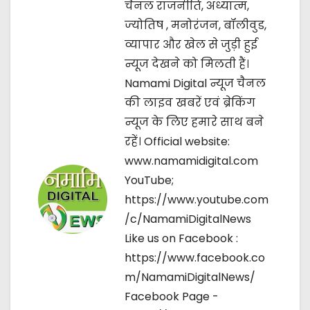
चैनल राजनीति, अध्यात्म,
i
ज्‍योतिष , मनोरंजन, बॉलीवुड,
g
व्यापार और खेल से जुड़ी हुई
न्यूज देखने को मिलती हैं।
a
Namami Digital न्यूज चैनल
t
की लाइव खबरें एवं ब्रेकिंग
न्यूज के लिए हमारे साथ बने
i
रहें। Official website:
o
www.namamidigital.com
YouTube;
n
https://www.youtube.com
/c/NamamiDigitalNews
Like us on Facebook :
https://www.facebook.co
m/NamamiDigitalNews/
Facebook Page -