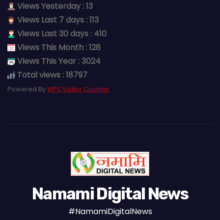
Views Yesterday : 13
Views Last 7 days : 113
Views Last 30 days : 410
Views This Month : 128
Views This Year : 3024
Total views : 18797
Powered By
WPS Visitor Counter
Namami Digital News
#NamamiDigitalNews