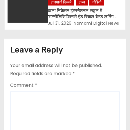
पौधारोपण प्रतियोगिता, संयोजक लायन सुरेश
राजधानी दिल्ली
राज्य
वीडियो
बिंदल की अहम भूमिका
कला निकेतन इंटरनेशनल स्कूल में
‘मल्टीडिसिप्लिनरी एंड स्किल बेस्ड लर्निंग’
विषय पर शिक्षक सेमिनार आयोजित, टॉप-5
Jul 31, 2026
Namami Digital News
विजेताओं को किया गया सम्मानित
Leave a Reply
Your email address will not be published.
Required fields are marked
*
Comment
*