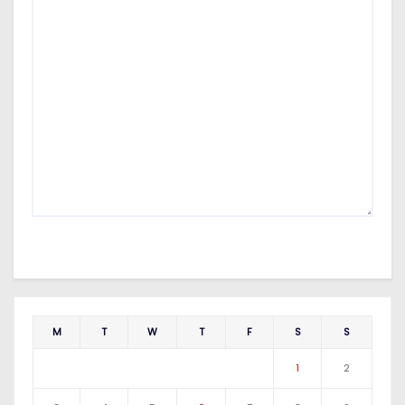
M
T
W
T
F
S
S
1
2