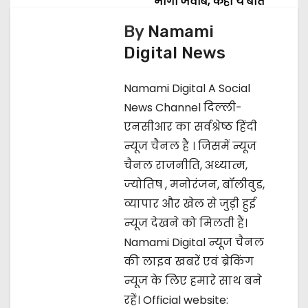
o
मांगा जवाब, कही ये बात
s
By
Namami
Digital News
t
n
Namami Digital A Social
News Channel दिल्ली-
a
एनसीआर का सर्वश्रेष्ठ हिंदी
v
न्यूज चैनल है । जिसमें न्यूज
चैनल राजनीति, अध्यात्म,
i
ज्‍योतिष , मनोरंजन, बॉलीवुड,
g
व्यापार और खेल से जुड़ी हुई
न्यूज देखने को मिलती हैं।
a
Namami Digital न्यूज चैनल
t
की लाइव खबरें एवं ब्रेकिंग
न्यूज के लिए हमारे साथ बने
i
रहें। Official website: