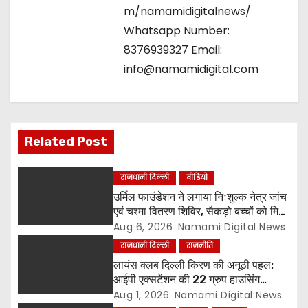
m/namamidigitalnews/
Whatsapp Number:
8376939327 Email:
info@namamidigital.com
Related Post
राजधानी दिल्ली
वीडियो
उर्मिल फाउंडेशन ने लगाया निःशुल्क नेत्र जांच
एवं चश्मा वितरण शिविर, सैकड़ो बच्चों को मिला
लाभ
Aug 6, 2026
Namami Digital News
राजधानी दिल्ली
राजनीति
लायंस क्लब दिल्ली किरण की अनूठी पहल:
आईपी एक्सटेंशन की 22 ग्रुप हाउसिंग
सोसायटियों के बीच पर्यावरण संरक्षण एवं
Aug 1, 2026
Namami Digital News