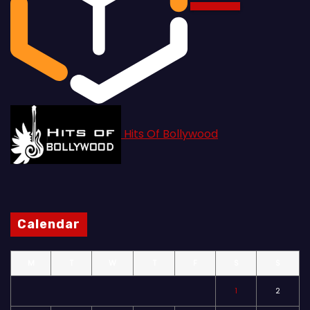
Hits Of Bollywood
Calendar
M
T
W
T
F
S
S
1
2