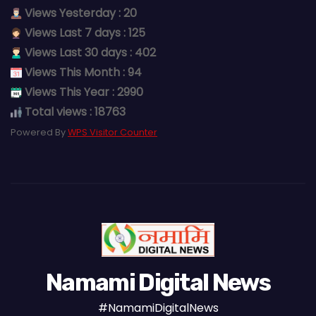
Views Yesterday : 20
Views Last 7 days : 125
Views Last 30 days : 402
Views This Month : 94
Views This Year : 2990
Total views : 18763
Powered By
WPS Visitor Counter
Namami Digital News
#NamamiDigitalNews