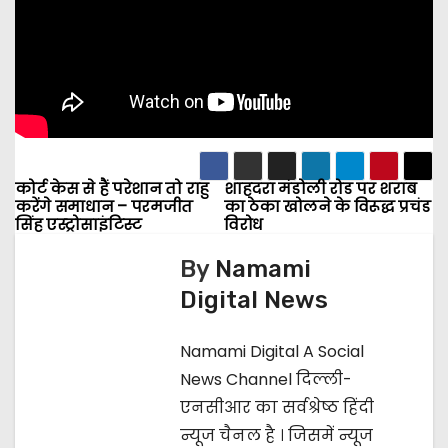
कोर्ट केस से हैं परेशान तो राहु
शाहदरा मंडोली रोड पर शराब
P
करेंगे समाधान – परमजीत
का ठेका खोलने के विरूद्ध प्रचंड
सिंह एस्ट्रोसाइंटिस्ट
विरोध
o
By
Namami
s
Digital News
t
Namami Digital A Social
n
News Channel दिल्ली-
a
एनसीआर का सर्वश्रेष्ठ हिंदी
न्यूज चैनल है । जिसमें न्यूज