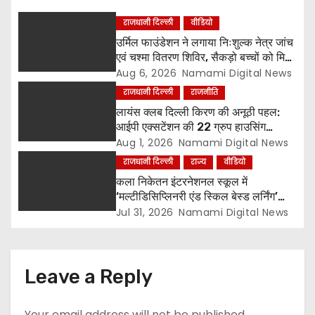
राजधानी दिल्ली
वीडियो
उर्मिल फाउंडेशन ने लगाया निःशुल्क नेत्र जांच
एवं चश्मा वितरण शिविर, सैकड़ो बच्चों को मिला
लाभ
Aug 6, 2026
Namami Digital News
राजधानी दिल्ली
राजनीति
लायंस क्लब दिल्ली किरण की अनूठी पहल:
आईपी एक्सटेंशन की 22 ग्रुप हाउसिंग
सोसायटियों के बीच पर्यावरण संरक्षण एवं
Aug 1, 2026
Namami Digital News
पौधारोपण प्रतियोगिता, संयोजक लायन सुरेश
राजधानी दिल्ली
राज्य
वीडियो
बिंदल की अहम भूमिका
कला निकेतन इंटरनेशनल स्कूल में
‘मल्टीडिसिप्लिनरी एंड स्किल बेस्ड लर्निंग’
विषय पर शिक्षक सेमिनार आयोजित, टॉप-5
Jul 31, 2026
Namami Digital News
विजेताओं को किया गया सम्मानित
Leave a Reply
Your email address will not be published.