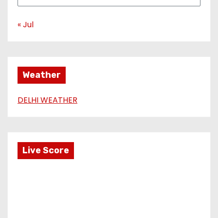
« Jul
Weather
DELHI WEATHER
Live Score