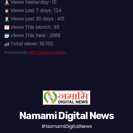
Views Yesterday : 15
Views Last 7 days : 124
Views Last 30 days : 401
Views This Month : 93
Views This Year : 2989
Total views : 18762
Powered By
WPS Visitor Counter
Namami Digital News
#NamamiDigitalNews