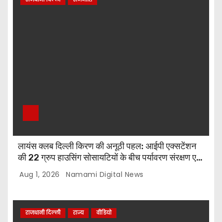
लायंस क्लब दिल्ली किरण की अनूठी पहल: आईपी एक्सटेंशन
की 22 ग्रुप हाउसिंग सोसायटियों के बीच पर्यावरण संरक्षण एवं
पौधारोपण प्रतियोगिता, संयोजक लायन सुरेश बिंदल की अहम
Aug 1, 2026
Namami Digital News
भूमिका
राजधानी दिल्ली
राज्य
वीडियो