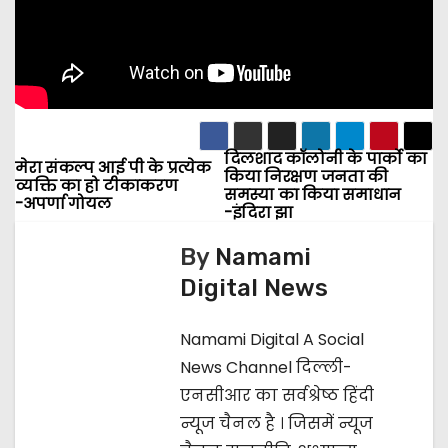
दिलशाद कॉलोनी के पार्को का
P
मेरा संकल्प आई पी के प्रत्येक
किया निरक्षण जनता की
व्यक्ति का हो टीकाकरण
समस्या का किया समाधान
-अपर्णा गोयल
o
-इंदिरा झा
s
By
Namami
Digital News
t
n
Namami Digital A Social
News Channel दिल्ली-
a
एनसीआर का सर्वश्रेष्ठ हिंदी
v
न्यूज चैनल है । जिसमें न्यूज