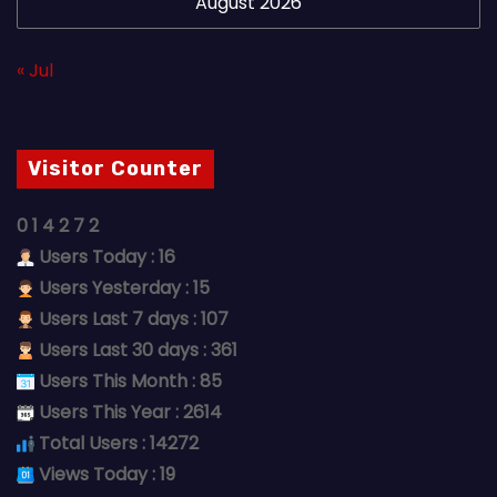
August 2026
« Jul
Visitor Counter
0
1
4
2
7
2
Users Today : 16
Users Yesterday : 15
Users Last 7 days : 107
Users Last 30 days : 361
Users This Month : 85
Users This Year : 2614
Total Users : 14272
Views Today : 19