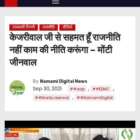
राजधानी दिल्ली
राजनीति
वीडियो
केजरीवाल जी से सहमत हूँ राजनीति
नहीं काम की नीति करूंगा – मोंटी
जीनवाल
By
Namami Digital News
Sep 30, 2021
,
,
##aap
##EDMC
,
##MontyJeenwal
##NamamiDigital