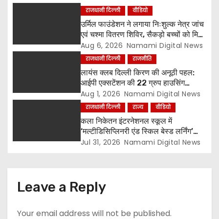
राजधानी दिल्ली
वीडियो
उर्मिल फाउंडेशन ने लगाया निःशुल्क नेत्र जांच
एवं चश्मा वितरण शिविर, सैकड़ो बच्चों को मिला
लाभ
Aug 6, 2026
Namami Digital News
राजधानी दिल्ली
राजनीति
लायंस क्लब दिल्ली किरण की अनूठी पहल:
आईपी एक्सटेंशन की 22 ग्रुप हाउसिंग
सोसायटियों के बीच पर्यावरण संरक्षण एवं
Aug 1, 2026
Namami Digital News
पौधारोपण प्रतियोगिता, संयोजक लायन सुरेश
राजधानी दिल्ली
राज्य
वीडियो
बिंदल की अहम भूमिका
कला निकेतन इंटरनेशनल स्कूल में
‘मल्टीडिसिप्लिनरी एंड स्किल बेस्ड लर्निंग’
विषय पर शिक्षक सेमिनार आयोजित, टॉप-5
Jul 31, 2026
Namami Digital News
विजेताओं को किया गया सम्मानित
Leave a Reply
Your email address will not be published.