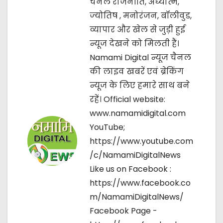
चैनल राजनीति, अध्यात्म,
i
ज्‍योतिष , मनोरंजन, बॉलीवुड,
g
व्यापार और खेल से जुड़ी हुई
न्यूज देखने को मिलती हैं।
a
Namami Digital न्यूज चैनल
t
की लाइव खबरें एवं ब्रेकिंग
न्यूज के लिए हमारे साथ बने
i
रहें। Official website:
o
www.namamidigital.com
YouTube;
n
https://www.youtube.com
/c/NamamiDigitalNews
Like us on Facebook :
https://www.facebook.co
m/NamamiDigitalNews/
Facebook Page -