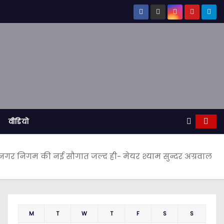
वीडियो
ली नगर निगम की नई सौगात जल्द ही- मेयर श्याम सुन्दर अग्रवाल
M
T
W
T
F
S
S