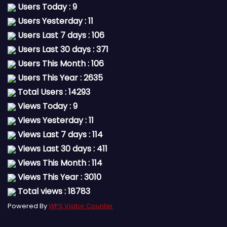
Users Today : 9
Users Yesterday : 11
Users Last 7 days : 106
Users Last 30 days : 371
Users This Month : 106
Users This Year : 2635
Total Users : 14293
Views Today : 9
Views Yesterday : 11
Views Last 7 days : 114
Views Last 30 days : 411
Views This Month : 114
Views This Year : 3010
Total views : 18783
Powered By
WPS Visitor Counter