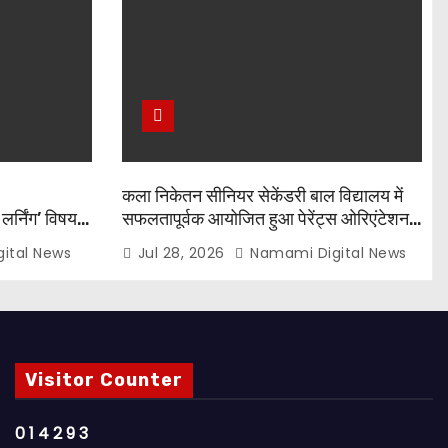
कला निकेतन सीनियर सेकेंडरी बाल विद्यालय में
लर्निंग’ विषय
सफलतापूर्वक आयोजित हुआ पेरेंट्स ओरिएंटेशन
-5 विजेताओं
प्रोग्राम, नई शिक्षा नीति और CBSE पाठ्यक्रम
ital News
Jul 28, 2026
Namami Digital News
पर किया गया मार्गदर्शन
Visitor Counter
0
1
4
2
9
3