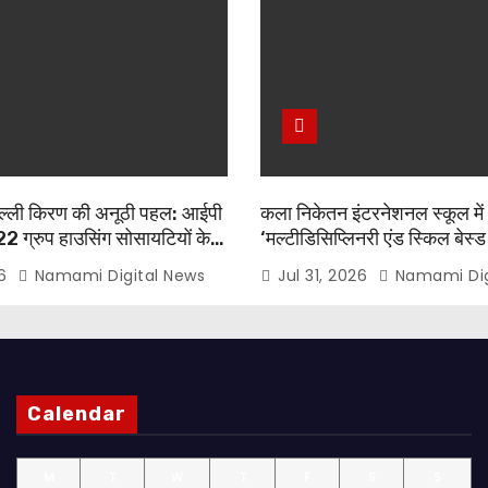
िल्ली किरण की अनूठी पहल: आईपी
कला निकेतन इंटरनेशनल स्कूल में
22 ग्रुप हाउसिंग सोसायटियों के
‘मल्टीडिसिप्लिनरी एंड स्किल बेस्ड 
ंरक्षण एवं पौधारोपण प्रतियोगिता,
पर शिक्षक सेमिनार आयोजित, टॉप
26
Namami Digital News
Jul 31, 2026
Namami Dig
सुरेश बिंदल की अहम भूमिका
को किया गया सम्मानित
Calendar
M
T
W
T
F
S
S