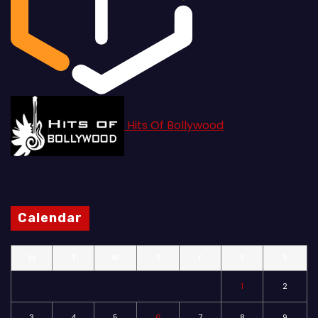
Hits Of Bollywood
Calendar
M
T
W
T
F
S
S
1
2
3
4
5
6
7
8
9