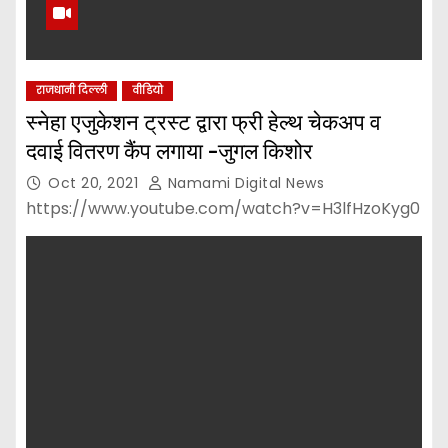
राजधानी दिल्ली
वीडियो
स्‍नेहा एजुकेशन ट्रस्ट द्वारा फ्री हेल्थ चेकअप व
दवाई वितरण कैंप लगाया -जुगल किशोर
Oct 20, 2021
Namami Digital News
https://www.youtube.com/watch?v=H3lfHzoKyg0