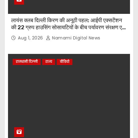
लायंस क्लब दिल्ली किरण की अनूठी पहल: आईपी एक्सटेंशन
की 22 ग्रुप हाउसिंग सोसायटियों के बीच पर्यावरण संरक्षण एवं
पौधारोपण प्रतियोगिता, संयोजक लायन सुरेश बिंदल की अहम
Aug 1, 2026
Namami Digital News
भूमिका
राजधानी दिल्ली
राज्य
वीडियो