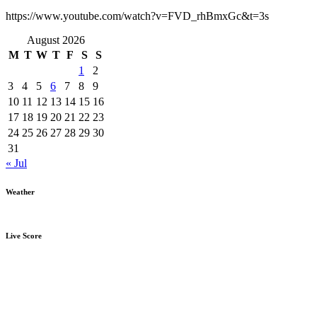
https://www.youtube.com/watch?v=FVD_rhBmxGc&t=3s
August 2026
M
T
W
T
F
S
S
1
2
3
4
5
6
7
8
9
10
11
12
13
14
15
16
17
18
19
20
21
22
23
24
25
26
27
28
29
30
31
« Jul
Weather
Live Score