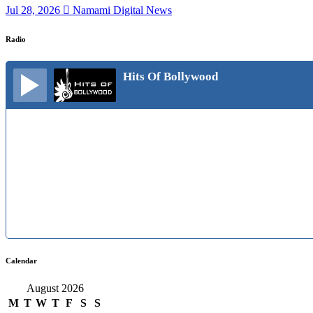
Jul 28, 2026
Namami Digital News
Radio
Hits Of Bollywood
Calendar
August 2026
M
T
W
T
F
S
S