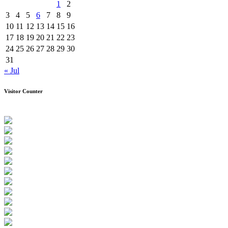
1
2
3
4
5
6
7
8
9
10
11
12
13
14
15
16
17
18
19
20
21
22
23
24
25
26
27
28
29
30
31
« Jul
Visitor Counter
0
1
4
2
7
2
Users Today : 16
Users Yesterday : 15
Users Last 7 days : 107
Users Last 30 days : 361
Users This Month : 85
Users This Year : 2614
Total Users : 14272
Views Today : 19
Views Yesterday : 15
Views Last 7 days : 124
Views Last 30 days : 401