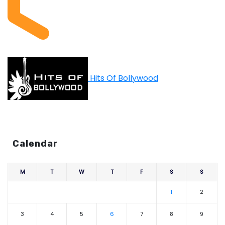
Hits Of Bollywood
Calendar
M
T
W
T
F
S
S
1
2
3
4
5
6
7
8
9