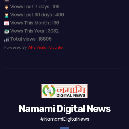
Views Last 7 days : 109
Views Last 30 days : 406
Views This Month : 136
Views This Year : 3032
Total views : 18805
Powered By
WPS Visitor Counter
Namami Digital News
#NamamiDigitalNews