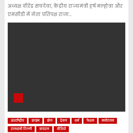
अध्यक्ष वीरेंद्र सचदेवा, केंद्रीय राज्यमंत्री हर्ष मल्होत्रा और
एमसीडी में नेता प्रतिपक्ष राजा…
अंतर्राष्ट्रीय
क्राइम
खेल
ट्रेवल
धर्म
फैशन
मनोरंजन
राजधानी दिल्ली
वायरल
वीडियो