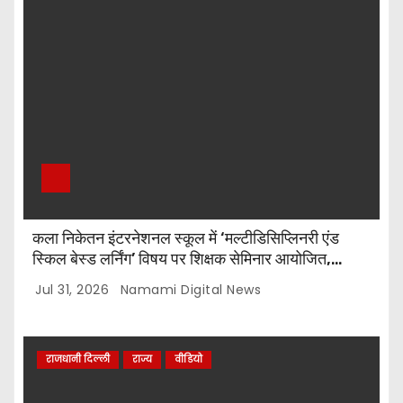
कला निकेतन इंटरनेशनल स्कूल में ‘मल्टीडिसिप्लिनरी एंड
स्किल बेस्ड लर्निंग’ विषय पर शिक्षक सेमिनार आयोजित,
टॉप-5 विजेताओं को किया गया सम्मानित
Jul 31, 2026
Namami Digital News
राजधानी दिल्ली
राज्य
वीडियो