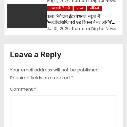
सोसायटियों के बीच पर्यावरण संरक्षण एवं
Aug 1, 2026
Namami Digital News
पौधारोपण प्रतियोगिता, संयोजक लायन सुरेश
राजधानी दिल्ली
राज्य
वीडियो
बिंदल की अहम भूमिका
कला निकेतन इंटरनेशनल स्कूल में
‘मल्टीडिसिप्लिनरी एंड स्किल बेस्ड लर्निंग’
विषय पर शिक्षक सेमिनार आयोजित, टॉप-5
Jul 31, 2026
Namami Digital News
विजेताओं को किया गया सम्मानित
Leave a Reply
Your email address will not be published.
Required fields are marked
*
Comment
*