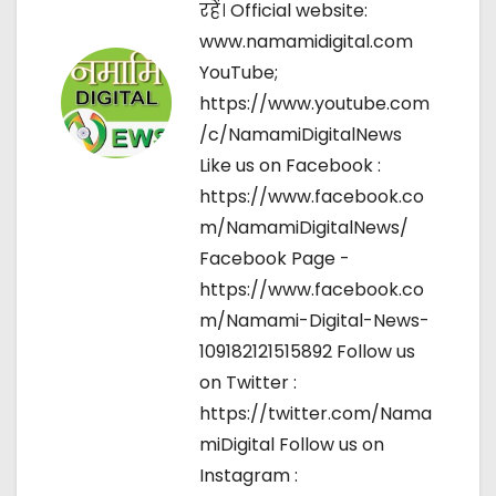
रहें। Official website:
o
www.namamidigital.com
YouTube;
n
https://www.youtube.com
/c/NamamiDigitalNews
Like us on Facebook :
https://www.facebook.co
m/NamamiDigitalNews/
Facebook Page -
https://www.facebook.co
m/Namami-Digital-News-
109182121515892 Follow us
on Twitter :
https://twitter.com/Nama
miDigital Follow us on
Instagram :