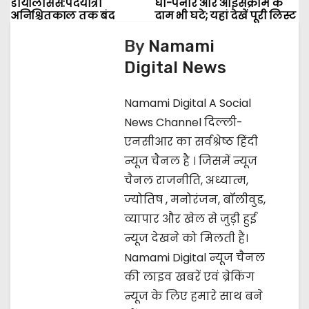
डायलिसिस:पदयात्रा
घी-पनीर और आइसक्रीम के
o
अनिश्चितकाल तक बंद
दाम भी घटे; यहां देखें पूरी लिस्ट
s
By
Namami
Digital News
t
n
Namami Digital A Social
News Channel दिल्ली-
a
एनसीआर का सर्वश्रेष्ठ हिंदी
v
न्यूज चैनल है । जिसमें न्यूज
चैनल राजनीति, अध्यात्म,
i
ज्‍योतिष , मनोरंजन, बॉलीवुड,
g
व्यापार और खेल से जुड़ी हुई
न्यूज देखने को मिलती हैं।
a
Namami Digital न्यूज चैनल
t
की लाइव खबरें एवं ब्रेकिंग
न्यूज के लिए हमारे साथ बने
i